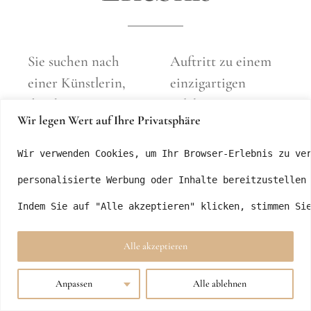
Sie suchen nach
Auftritt zu einem
einer Künstlerin,
einzigartigen
die Ihr Event
Erlebnis. Mit Hits
Wir legen Wert auf Ihre Privatsphäre
unvergesslich
wie „Verdammt
macht? Mandy
gefährlich“, „Mich
Wir verwenden Cookies, um Ihr Browser-Erlebnis zu ve
Molina ist die
gibt es nur einmal
personalisierte Werbung oder Inhalte bereitzustellen
perfekte Wahl für
für mich“ und
Indem Sie auf "Alle akzeptieren" klicken, stimmen Si
jeden Anlass! Mit
Klassikern aus dem
ihrer kraftvollen
deutschen Schlager
Alle akzeptieren
und emotionalen
sorgt sie für
Stimme zieht sie
stimmungsvolle
Anpassen
Alle ablehnen
das Publikum in
und emotionale