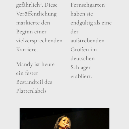
gefährlich“. Diese
Fernsehgarten“
Veröffentlichung
haben sie
markierte den
endgültig als eine
Beginn einer
der
vielversprechenden
aufstrebenden
Karriere.
Größen im
deutschen
Mandy ist heute
Schlager
ein fester
etabliert.
Bestandteil des
Plattenlabels